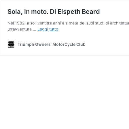
Sola, in moto. Di Elspeth Beard
Nel 1982, a soli ventitré anni e a metà dei suoi studi di architettu
Sola,
un’avventura …
Leggi tutto
in
moto.
Triumph Owners' MotorCycle Club
Di
Elspeth
Beard