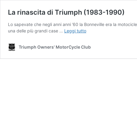
La rinascita di Triumph (1983-1990)
Lo sapevate che negli anni anni ’60 la Bonneville era la motocicle
La
una delle più grandi case …
Leggi tutto
rinascita
di
Triumph Owners' MotorCycle Club
Triumph
(1983-
1990)