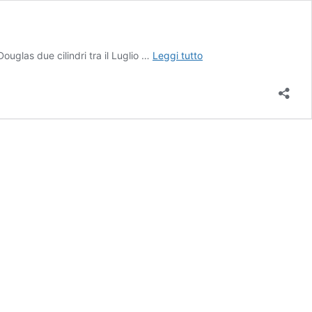
One
ouglas due cilindri tra il Luglio …
Leggi tutto
Man
Caravan,
di
Robert
Edison
Fulton