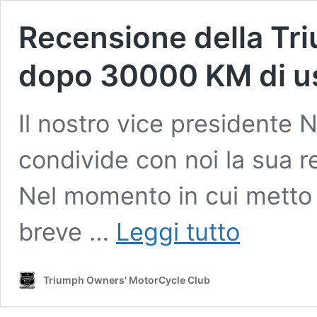
Recensione della Tr
dopo 30000 KM di u
Il nostro vice presidente 
condivide con noi la sua 
Nel momento in cui metto 
Recensione
breve …
Leggi tutto
della
Triumph
Tiger
Triumph Owners' MotorCycle Club
1200
XCA
dopo