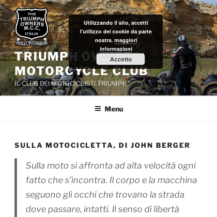
Salta
al
Utilizzando il sito, accetti
contenuto
l'utilizzo dei cookie da parte
nostra.
maggiori
informazioni
TRIUMPH OWNERS'
Accetto
MOTORCYCLE CLUB
IL CLUB DEI MOTOCICLISTI TRIUMPH
Menu
SULLA MOTOCICLETTA, DI JOHN BERGER
Sulla moto si affronta ad alta velocità ogni
fatto che s’incontra. Il corpo e la macchina
seguono gli occhi che trovano la strada
dove passare, intatti. Il senso di libertà