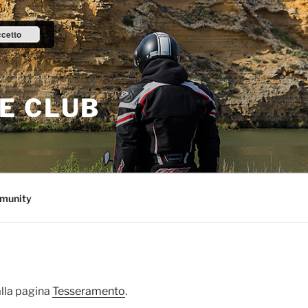
cetto
E CLUB
munity
alla pagina
Tesseramento
.