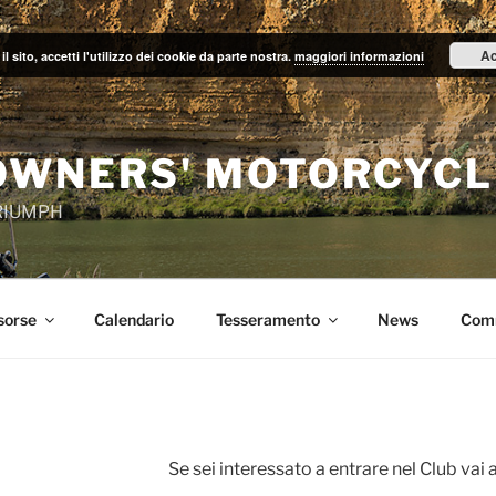
Ac
il sito, accetti l'utilizzo dei cookie da parte nostra.
maggiori informazioni
OWNERS' MOTORCYCL
TRIUMPH
sorse
Calendario
Tesseramento
News
Com
Se sei interessato a entrare nel Club vai 