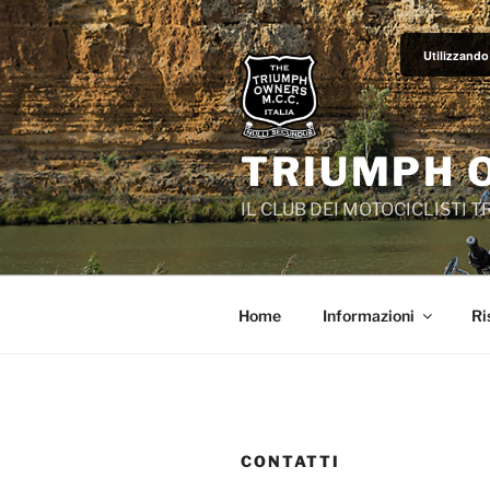
Salta
al
Utilizzando 
contenuto
TRIUMPH 
IL CLUB DEI MOTOCICLISTI 
Home
Informazioni
Ri
CONTATTI