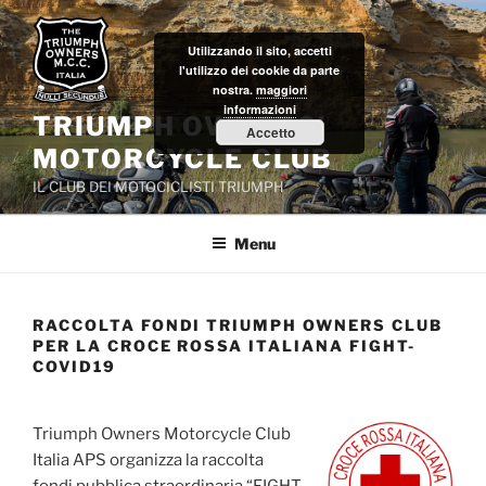
Salta
al
Utilizzando il sito, accetti
contenuto
l'utilizzo dei cookie da parte
nostra.
maggiori
informazioni
TRIUMPH OWNERS'
Accetto
MOTORCYCLE CLUB
IL CLUB DEI MOTOCICLISTI TRIUMPH
Menu
RACCOLTA FONDI TRIUMPH OWNERS CLUB
PER LA CROCE ROSSA ITALIANA FIGHT-
COVID19
Triumph Owners Motorcycle Club
Italia APS organizza la raccolta
fondi pubblica straordinaria “FIGHT