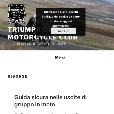
Salta
al
Utilizzando il sito, accetti
contenuto
l'utilizzo dei cookie da parte
nostra.
maggiori
informazioni
TRIUMPH OWNERS'
Accetto
MOTORCYCLE CLUB
IL CLUB DEI MOTOCICLISTI TRIUMPH
Menu
RISORSE