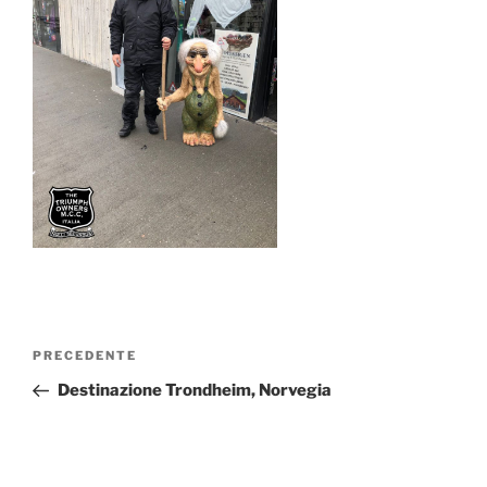
Navigazione
Articolo
PRECEDENTE
articoli
precedente:
Destinazione Trondheim, Norvegia