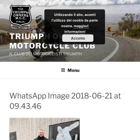
Salta
al
Utilizzando il sito, accetti
contenuto
l'utilizzo dei cookie da parte
nostra.
maggiori
informazioni
TRIUMPH OWNERS'
Accetto
MOTORCYCLE CLUB
IL CLUB DEI MOTOCICLISTI TRIUMPH
Menu
WhatsApp Image 2018-06-21 at
09.43.46