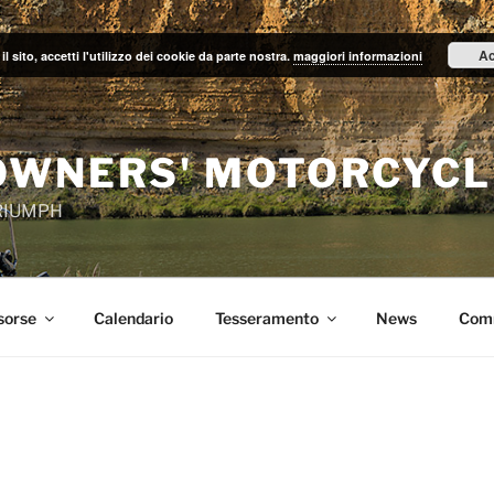
Ac
il sito, accetti l'utilizzo dei cookie da parte nostra.
maggiori informazioni
OWNERS' MOTORCYCL
TRIUMPH
sorse
Calendario
Tesseramento
News
Com