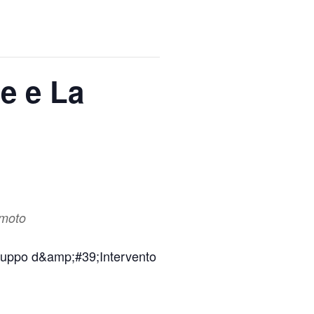
e e La
 moto