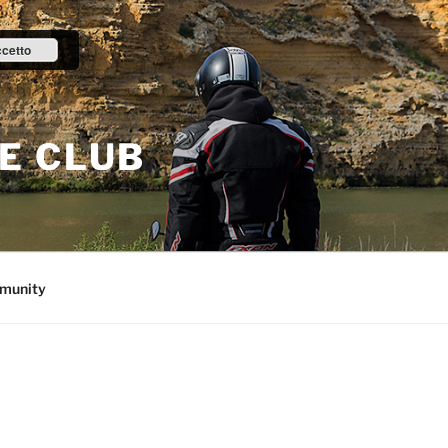
cetto
E CLUB
munity