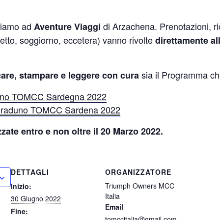
giamo ad
di Arzachena. Prenotazioni, ric
Aventure Viaggi
hetto, soggiorno, eccetera) vanno rivolte
direttamente al
sia il Programma ch
care, stampare e leggere con cura
o TOMCC Sardegna 2022
raduno TOMCC Sardena 2022
zate entro e non oltre il 20 Marzo 2022.
DETTAGLI
ORGANIZZATORE
Triumph Owners MCC
Inizio:
Italia
30 Giugno 2022
Email
Fine:
tomccitalia@gmail.com