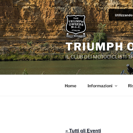
Salta
al
Utilizzando 
contenuto
TRIUMPH 
IL CLUB DEI MOTOCICLISTI 
Home
Informazioni
Ri
« Tutti gli Eventi