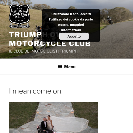
Salta
al
Utilizzando il sito, accetti
contenuto
l'utilizzo dei cookie da parte
nostra.
maggiori
informazioni
TRIUMPH OWNERS'
Accetto
MOTORCYCLE CLUB
IL CLUB DEI MOTOCICLISTI TRIUMPH
Menu
I mean come on!