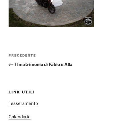
Navigazione
Articolo
PRECEDENTE
articoli
precedente:
Il matrimonio di Fabio e Alla
LINK UTILI
Tesseramento
Calendario