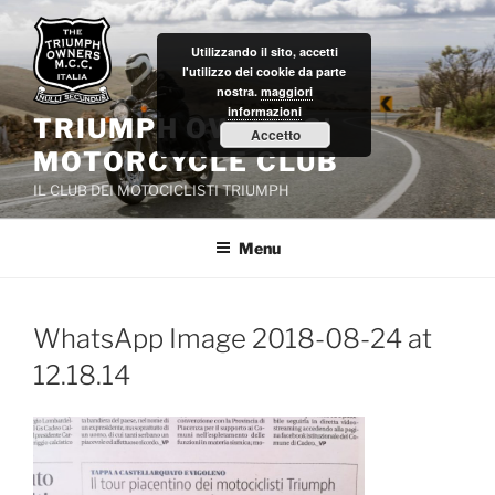
Salta
al
Utilizzando il sito, accetti
contenuto
l'utilizzo dei cookie da parte
nostra.
maggiori
informazioni
TRIUMPH OWNERS'
Accetto
MOTORCYCLE CLUB
IL CLUB DEI MOTOCICLISTI TRIUMPH
Menu
WhatsApp Image 2018-08-24 at
12.18.14