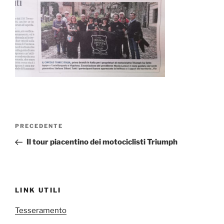
Navigazione
Articolo
PRECEDENTE
articoli
precedente:
Il tour piacentino dei motociclisti Triumph
LINK UTILI
Tesseramento