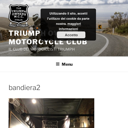
Salta
al
Utilizzando il sito, accetti
contenuto
l'utilizzo dei cookie da parte
nostra.
maggiori
informazioni
TRIUMPH OWNERS'
Accetto
MOTORCYCLE CLUB
IL CLUB DEI MOTOCICLISTI TRIUMPH
Menu
bandiera2