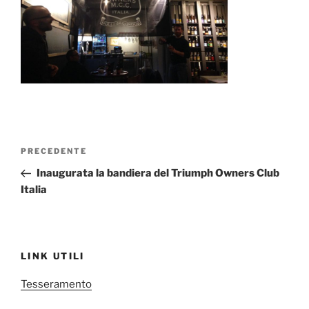
Navigazione
Articolo
PRECEDENTE
articoli
precedente:
Inaugurata la bandiera del Triumph Owners Club
Italia
LINK UTILI
Tesseramento