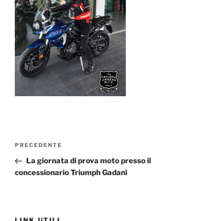
Navigazione
Articolo
PRECEDENTE
articoli
precedente:
La giornata di prova moto presso il
concessionario Triumph Gadani
LINK UTILI