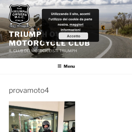
Salta
al
Utilizzando il sito, accetti
contenuto
l'utilizzo dei cookie da parte
nostra.
maggiori
informazioni
TRIUMPH OWNERS'
Accetto
MOTORCYCLE CLUB
IL CLUB DEI MOTOCICLISTI TRIUMPH
Menu
provamoto4