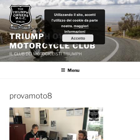
Salta
al
Utilizzando il sito, accetti
contenuto
l'utilizzo dei cookie da parte
nostra.
maggiori
informazioni
TRIUMPH OWNERS'
Accetto
MOTORCYCLE CLUB
IL CLUB DEI MOTOCICLISTI TRIUMPH
Menu
provamoto8