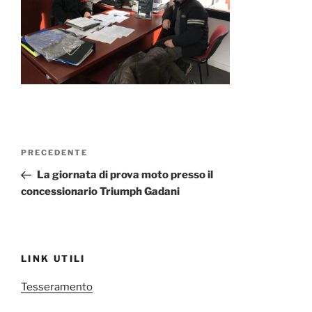
Navigazione
Articolo
PRECEDENTE
articoli
precedente:
La giornata di prova moto presso il
concessionario Triumph Gadani
LINK UTILI
Tesseramento