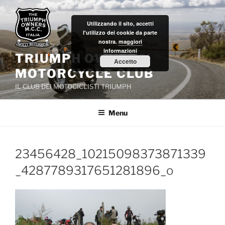
Salta
al
Utilizzando il sito, accetti
contenuto
l'utilizzo dei cookie da parte
nostra.
maggiori
informazioni
TRIUMPH OWNERS'
Accetto
MOTORCYCLE CLUB
IL CLUB DEI MOTOCICLISTI TRIUMPH
Menu
23456428_10215098373871339
_4287789317651281896_o