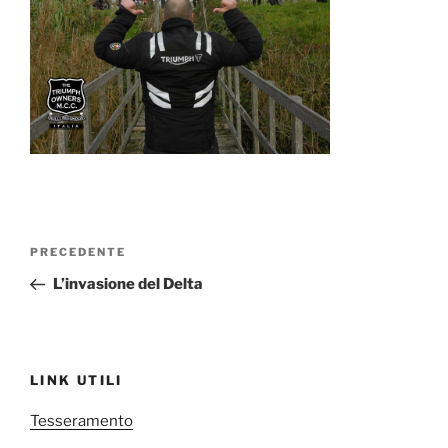
Navigazione
Articolo
PRECEDENTE
articoli
precedente:
L’invasione del Delta
LINK UTILI
Tesseramento