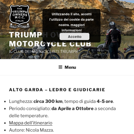
Salta
al
Utilizzando il sito, accetti
contenuto
l'utilizzo dei cookie da parte
nostra.
maggiori
informazioni
TRIUMPH OWNERS'
Accetto
MOTORCYCLE CLUB
IL CLUB DEI MOTOCICLISTI TRIUMPH
Menu
ALTO GARDA – LEDRO E GIUDICARIE
Lunghezza:
circa 300 km
, tempo di guida
4-5 ore
.
Periodo consigliato:
da Aprile a Ottobre
a seconda
delle temperature.
Mappa dell’itinerario
Autore: Nicola Mazza.