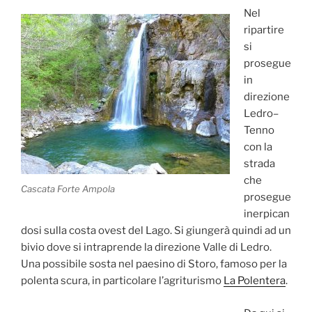
Nel
ripartire
si
prosegue
in
direzione
Ledro–
Tenno
con la
strada
che
Cascata Forte Ampola
prosegue
inerpican
dosi sulla costa ovest del Lago. Si giungerà quindi ad un
bivio dove si intraprende la direzione Valle di Ledro.
Una possibile sosta nel paesino di Storo, famoso per la
polenta scura, in particolare l’agriturismo
La Polentera
.