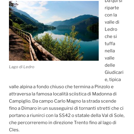
Da qui si
riparte
con la
valle di
Ledro
che si
tuffa
nella
valle
delle
Lago di Ledro
Giudicari
e, tipica
valle alpina a fondo chiuso che termina a Pinzolo e
attraversa la famosa località sciistica di Madonna di
Campiglio. Da campo Carlo Magno la strada scende
fino a Dimaro in un susseguirsi di tornanti stretti che ci
portano a riunirci con la SS42 o statale della Val di Sole,
che percorreremo in direzione Trento fino al lago di
Cles.