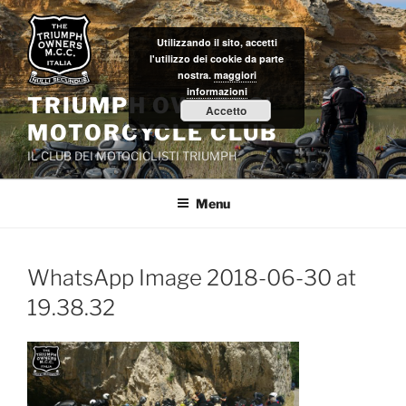
Salta
al
Utilizzando il sito, accetti
contenuto
l'utilizzo dei cookie da parte
nostra.
maggiori
informazioni
TRIUMPH OWNERS'
Accetto
MOTORCYCLE CLUB
IL CLUB DEI MOTOCICLISTI TRIUMPH
Menu
WhatsApp Image 2018-06-30 at
19.38.32