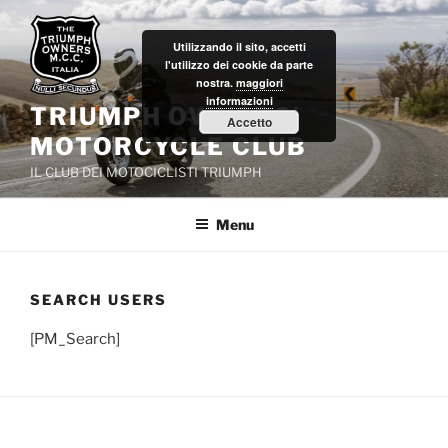
Salta
al
Utilizzando il sito, accetti
contenuto
l'utilizzo dei cookie da parte
nostra.
maggiori
informazioni
TRIUMPH OWNERS'
Accetto
MOTORCYCLE CLUB
IL CLUB DEI MOTOCICLISTI TRIUMPH
Menu
SEARCH USERS
[PM_Search]