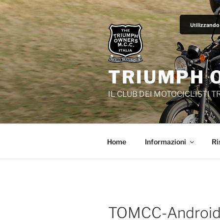
Salta
al
Utilizzando 
contenuto
TRIUMPH 
IL CLUB DEI MOTOCICLISTI 
Home
Informazioni
Ri
TOMCC-Androi