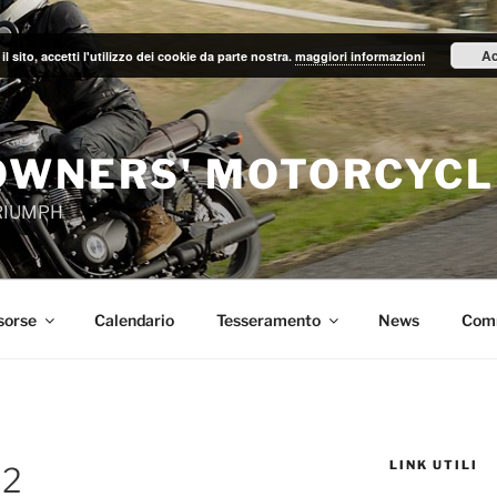
Ac
il sito, accetti l'utilizzo dei cookie da parte nostra.
maggiori informazioni
OWNERS' MOTORCYCL
TRIUMPH
sorse
Calendario
Tesseramento
News
Com
LINK UTILI
d2