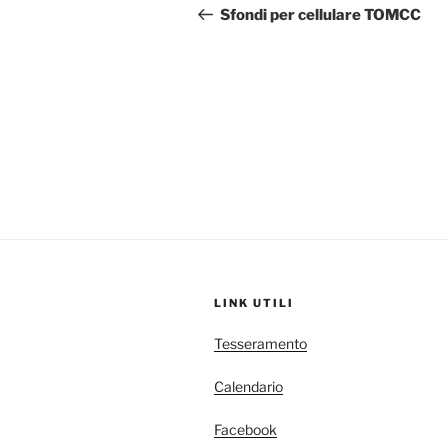
articoli
precedente:
Sfondi per cellulare TOMCC
LINK UTILI
Tesseramento
Calendario
Facebook