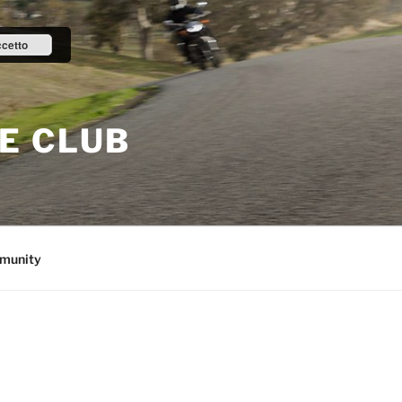
cetto
E CLUB
munity