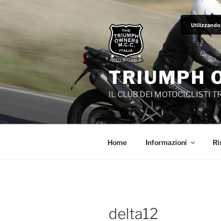
Salta
al
Utilizzando 
contenuto
TRIUMPH 
IL CLUB DEI MOTOCICLISTI 
Home
Informazioni
Ri
delta12