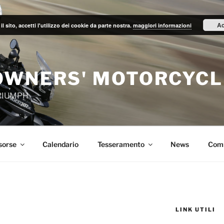
Ac
il sito, accetti l'utilizzo dei cookie da parte nostra.
maggiori informazioni
OWNERS' MOTORCYCL
TRIUMPH
sorse
Calendario
Tesseramento
News
Com
LINK UTILI