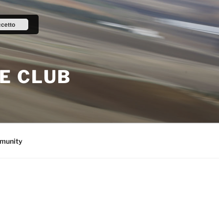
cetto
E CLUB
munity