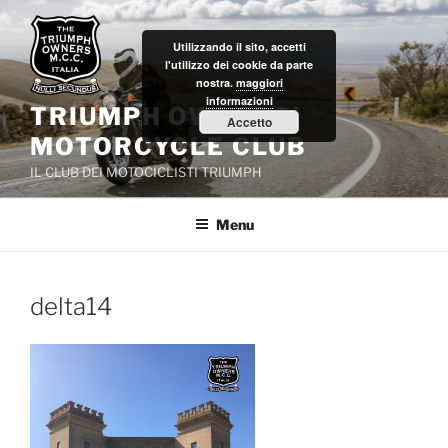
Salta
al
Utilizzando il sito, accetti
contenuto
l'utilizzo dei cookie da parte
nostra.
maggiori
informazioni
TRIUMPH OWNERS'
Accetto
MOTORCYCLE CLUB
IL CLUB DEI MOTOCICLISTI TRIUMPH
Menu
delta14