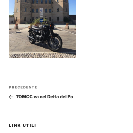
Navigazione
Articolo
PRECEDENTE
articoli
precedente:
TOMCC va nel Delta del Po
LINK UTILI