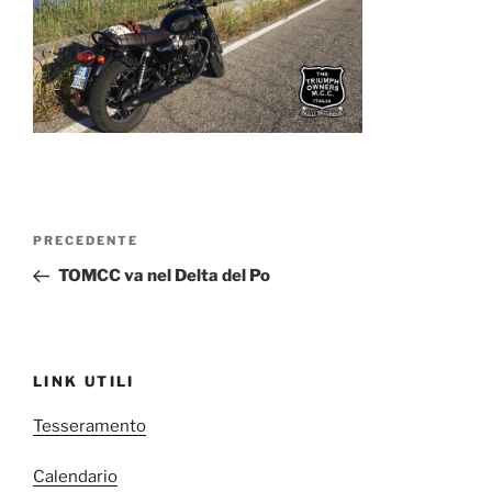
Navigazione
Articolo
PRECEDENTE
articoli
precedente:
TOMCC va nel Delta del Po
LINK UTILI
Tesseramento
Calendario