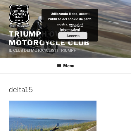
Salta
al
Utilizzando il sito, accetti
contenuto
l'utilizzo dei cookie da parte
nostra.
maggiori
informazioni
TRIUMPH OWNERS'
Accetto
MOTORCYCLE CLUB
IL CLUB DEI MOTOCICLISTI TRIUMPH
Menu
delta15