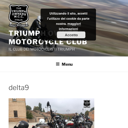
Salta
al
Utilizzando il sito, accetti
contenuto
l'utilizzo dei cookie da parte
nostra.
maggiori
informazioni
TRIUMPH OWNERS'
Accetto
MOTORCYCLE CLUB
IL CLUB DEI MOTOCICLISTI TRIUMPH
Menu
delta9