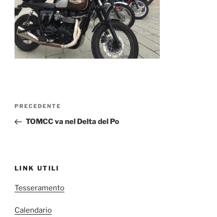
Navigazione
Articolo
PRECEDENTE
articoli
precedente:
TOMCC va nel Delta del Po
LINK UTILI
Tesseramento
Calendario