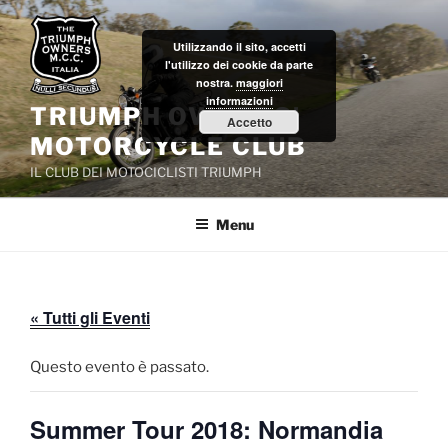
Salta
al
Utilizzando il sito, accetti
contenuto
l'utilizzo dei cookie da parte
nostra.
maggiori
informazioni
TRIUMPH OWNERS'
Accetto
MOTORCYCLE CLUB
IL CLUB DEI MOTOCICLISTI TRIUMPH
Menu
« Tutti gli Eventi
Questo evento è passato.
Summer Tour 2018: Normandia