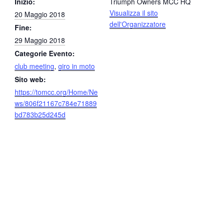
Inizio:
Triumph Owners MCC HQ
Visualizza il sito
20 Maggio 2018
dell'Organizzatore
Fine:
29 Maggio 2018
Categorie Evento:
club meeting
,
giro in moto
Sito web:
https://tomcc.org/Home/Ne
ws/806f21167c784e71889
bd783b25d245d