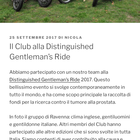
PUBBLICATO
25 SETTEMBRE 2017
DI
NICOLA
IL
Il Club alla Distinguished
Gentleman’s Ride
Abbiamo partecipato con un nostro team alla
Distinguished Gentleman’s Ride
2017. Questo
bellissimo evento si svolge contemporaneamente in
tutto il mondo, e ha come scopo principale la raccolta di
fondi per la ricerca contro il tumore alla prostata.
In foto il gruppo di Ravenna: clima inglese, gentiluomini
e gentildonne italiane. Altri membri del Club hanno
partecipato alle altre edizioni che si sono svolte in tutta
Italia. Siamo contenti di aver contribuito alla causa e,