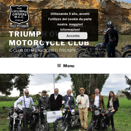
Salta
al
Utilizzando il sito, accetti
contenuto
l'utilizzo dei cookie da parte
nostra.
maggiori
informazioni
TRIUMPH OWNERS'
Accetto
MOTORCYCLE CLUB
IL CLUB DEI MOTOCICLISTI TRIUMPH
Menu