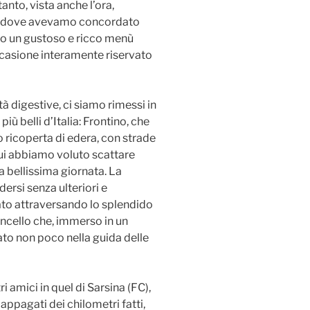
nto, vista anche l’ora,
U), dove avevamo concordato
gelo un gustoso e ricco menù
’occasione interamente riservato
à digestive, ci siamo rimessi in
più belli d’Italia: Frontino, che
io ricoperta di edera, con strade
ui abbiamo voluto scattare
a bellissima giornata. La
ersi senza ulteriori e
ato attraversando lo splendido
ncello che, immerso in un
to non poco nella guida delle
i amici in quel di Sarsina (FC),
appagati dei chilometri fatti,