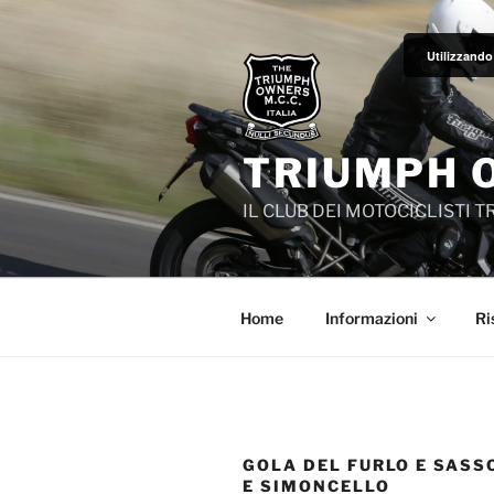
Salta
al
Utilizzando 
contenuto
TRIUMPH 
IL CLUB DEI MOTOCICLISTI 
Home
Informazioni
Ri
GOLA DEL FURLO E SASS
E SIMONCELLO