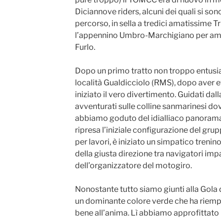
Diciannove riders, alcuni dei quali si sono
percorso, in sella a tredici amatissime T
l’appennino Umbro-Marchigiano per amm
Furlo.
Dopo un primo tratto non troppo entusia
località Gualdicciolo (RMS), dopo aver e
iniziato il vero divertimento. Guidati dall
avventurati sulle colline sanmarinesi dove
abbiamo goduto del idialliaco panorama 
ripresa l’iniziale configurazione del gr
per lavori, è iniziato un simpatico trenin
della giusta direzione tra navigatori imp
dell’organizzatore del motogiro.
Nonostante tutto siamo giunti alla Gola de
un dominante colore verde che ha riempito
bene all’anima. Lì abbiamo approfittato 