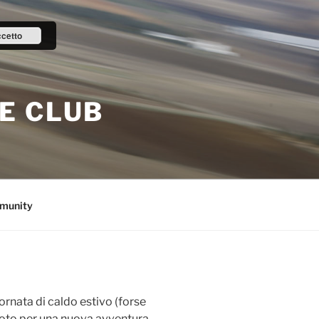
cetto
E CLUB
munity
rnata di caldo estivo (forse
oto per una nuova avventura.