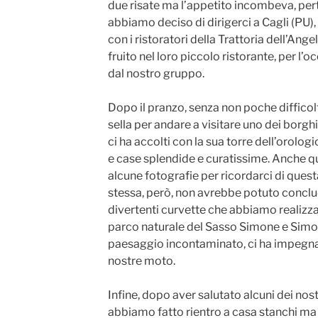
due risate ma l’appetito incombeva, perta
abbiamo deciso di dirigerci a Cagli (P
con i ristoratori della Trattoria dell’An
fruito nel loro piccolo ristorante, per l
dal nostro gruppo.
Dopo il pranzo, senza non poche difficolt
sella per andare a visitare uno dei borghi 
ci ha accolti con la sua torre dell’orolog
e case splendide e curatissime. Anche q
alcune fotografie per ricordarci di quest
stessa, però, non avrebbe potuto conclud
divertenti curvette che abbiamo realizz
parco naturale del Sasso Simone e Simo
paesaggio incontaminato, ci ha impegna
nostre moto.
Infine, dopo aver salutato alcuni dei nostr
abbiamo fatto rientro a casa stanchi ma 