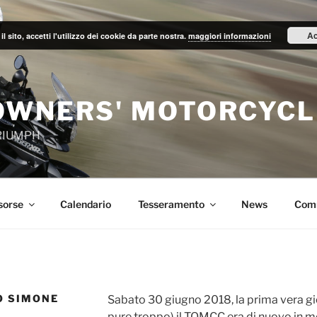
Ac
il sito, accetti l'utilizzo dei cookie da parte nostra.
maggiori informazioni
OWNERS' MOTORCYCL
TRIUMPH
sorse
Calendario
Tesseramento
News
Com
O SIMONE
Sabato 30 giugno 2018, la prima vera gio
pure troppo) il TOMCC era di nuovo in m