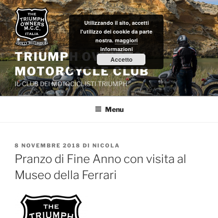
Salta
al
Utilizzando il sito, accetti
contenuto
l'utilizzo dei cookie da parte
nostra.
maggiori
informazioni
TRIUMPH OWNERS'
Accetto
MOTORCYCLE CLUB
IL CLUB DEI MOTOCICLISTI TRIUMPH
Menu
PUBBLICATO
8 NOVEMBRE 2018
DI
NICOLA
IL
Pranzo di Fine Anno con visita al
Museo della Ferrari