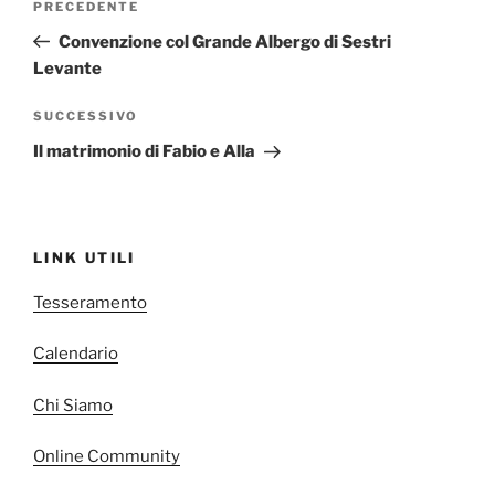
Articolo
PRECEDENTE
articoli
precedente:
Convenzione col Grande Albergo di Sestri
Levante
Articolo
SUCCESSIVO
successivo
Il matrimonio di Fabio e Alla
LINK UTILI
Tesseramento
Calendario
Chi Siamo
Online Community