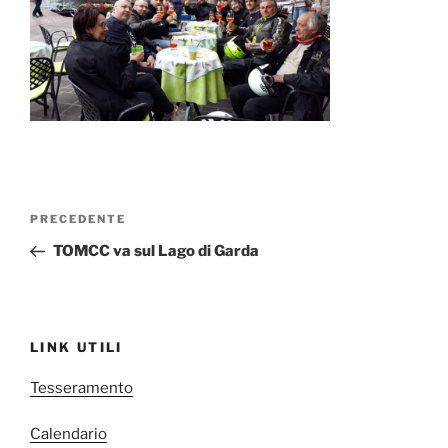
Navigazione
Articolo
PRECEDENTE
articoli
precedente:
TOMCC va sul Lago di Garda
LINK UTILI
Tesseramento
Calendario