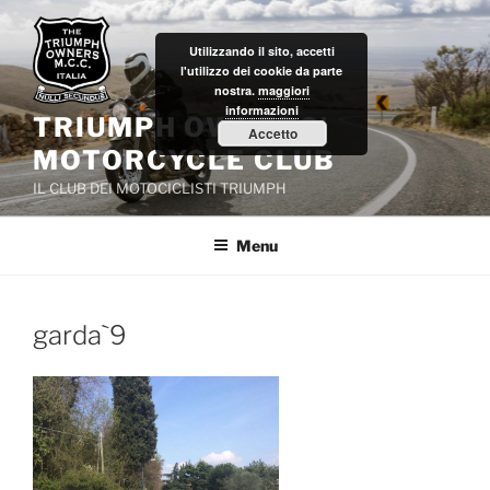
Salta
al
Utilizzando il sito, accetti
contenuto
l'utilizzo dei cookie da parte
nostra.
maggiori
informazioni
TRIUMPH OWNERS'
Accetto
MOTORCYCLE CLUB
IL CLUB DEI MOTOCICLISTI TRIUMPH
Menu
garda`9