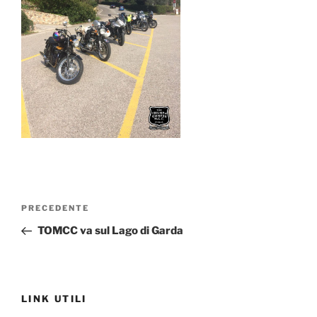
Navigazione
Articolo
PRECEDENTE
articoli
precedente:
TOMCC va sul Lago di Garda
LINK UTILI