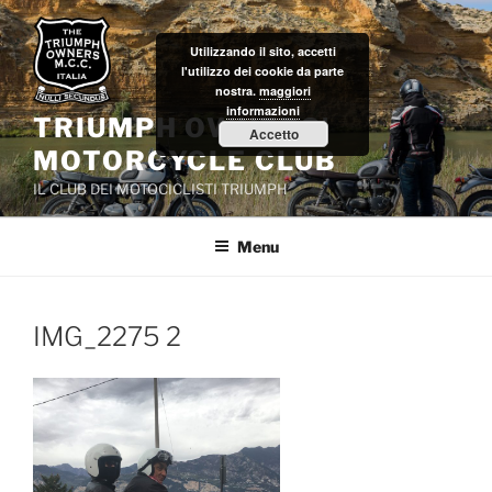
Salta
al
Utilizzando il sito, accetti
contenuto
l'utilizzo dei cookie da parte
nostra.
maggiori
informazioni
TRIUMPH OWNERS'
Accetto
MOTORCYCLE CLUB
IL CLUB DEI MOTOCICLISTI TRIUMPH
Menu
IMG_2275 2