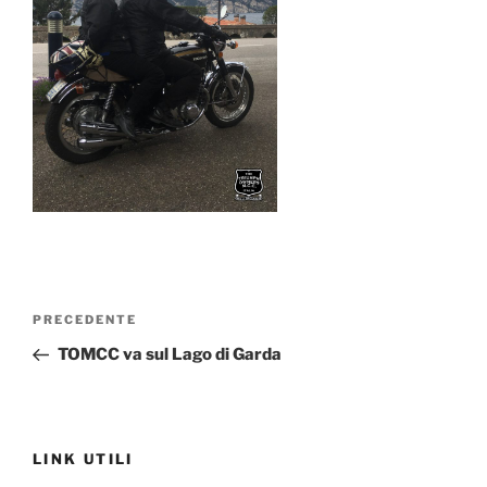
Navigazione
Articolo
PRECEDENTE
articoli
precedente:
TOMCC va sul Lago di Garda
LINK UTILI