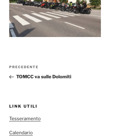
Navigazione
Articolo
PRECEDENTE
articoli
precedente:
TOMCC va sulle Dolomiti
LINK UTILI
Tesseramento
Calendario