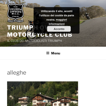
Salta
al
Utilizzando il sito, accetti
contenuto
l'utilizzo dei cookie da parte
nostra.
maggiori
informazioni
TRIUMPH OWNERS'
Accetto
MOTORCYCLE CLUB
IL CLUB DEI MOTOCICLISTI TRIUMPH
Menu
alleghe