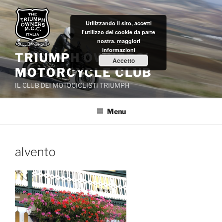
Salta
al
Utilizzando il sito, accetti
contenuto
l'utilizzo dei cookie da parte
nostra.
maggiori
informazioni
TRIUMPH OWNERS'
Accetto
MOTORCYCLE CLUB
IL CLUB DEI MOTOCICLISTI TRIUMPH
Menu
alvento