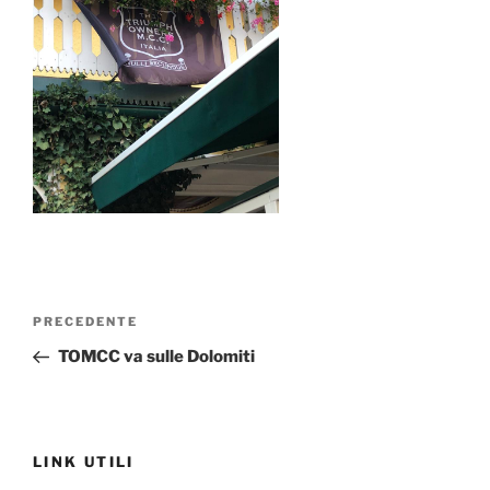
Navigazione
Articolo
PRECEDENTE
articoli
precedente:
TOMCC va sulle Dolomiti
LINK UTILI