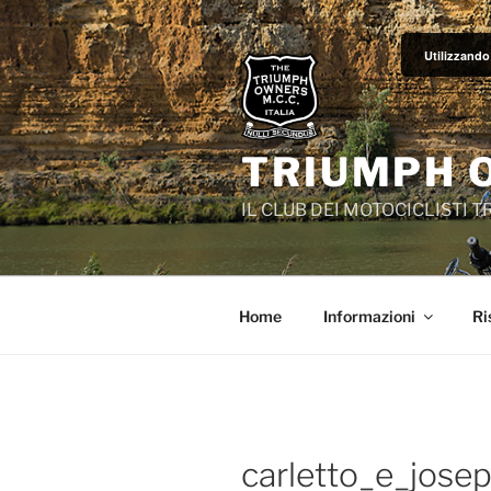
Salta
al
Utilizzando 
contenuto
TRIUMPH 
IL CLUB DEI MOTOCICLISTI 
Home
Informazioni
Ri
carletto_e_jose