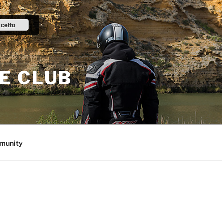
cetto
E CLUB
munity