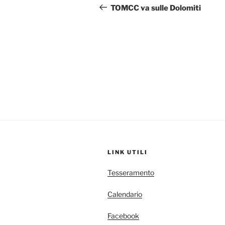
articoli
precedente:
TOMCC va sulle Dolomiti
LINK UTILI
Tesseramento
Calendario
Facebook