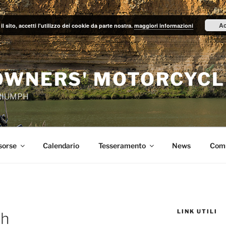
Ac
il sito, accetti l'utilizzo dei cookie da parte nostra.
maggiori informazioni
OWNERS' MOTORCYCL
TRIUMPH
sorse
Calendario
Tesseramento
News
Com
LINK UTILI
ph