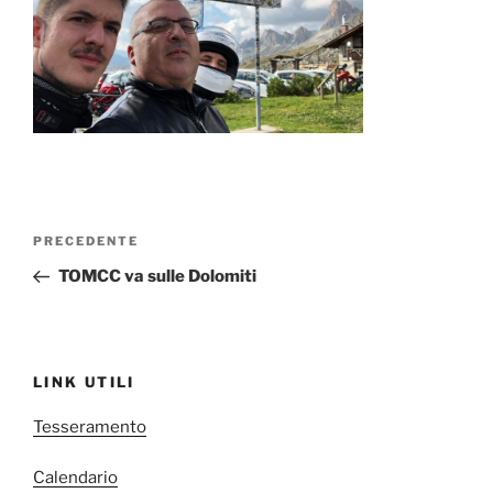
Navigazione
Articolo
PRECEDENTE
articoli
precedente:
TOMCC va sulle Dolomiti
LINK UTILI
Tesseramento
Calendario