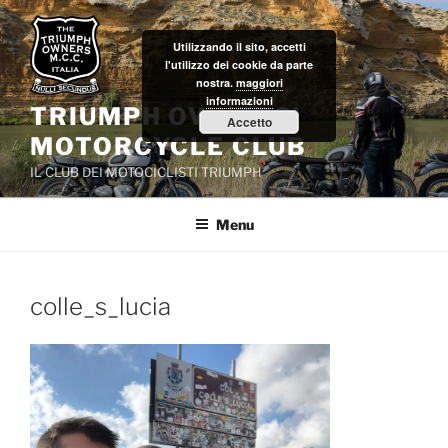
Salta
al
Utilizzando il sito, accetti
contenuto
l'utilizzo dei cookie da parte
nostra.
maggiori
informazioni
TRIUMPH OWNERS'
Accetto
MOTORCYCLE CLUB
IL CLUB DEI MOTOCICLISTI TRIUMPH
Menu
colle_s_lucia