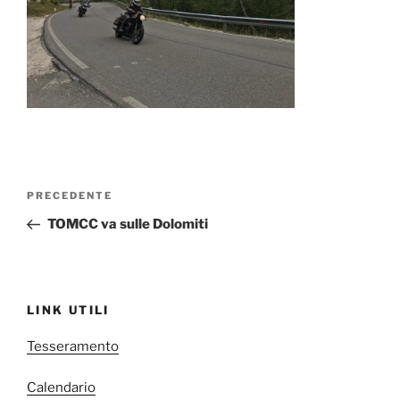
Navigazione
Articolo
PRECEDENTE
articoli
precedente:
TOMCC va sulle Dolomiti
LINK UTILI
Tesseramento
Calendario