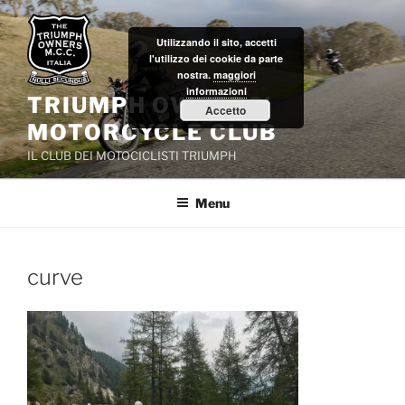
Salta
al
Utilizzando il sito, accetti
contenuto
l'utilizzo dei cookie da parte
nostra.
maggiori
informazioni
TRIUMPH OWNERS'
Accetto
MOTORCYCLE CLUB
IL CLUB DEI MOTOCICLISTI TRIUMPH
Menu
curve