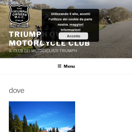
Salta
al
Utilizzando il sito, accetti
contenuto
l'utilizzo dei cookie da parte
nostra.
maggiori
informazioni
TRIUMPH OWNERS'
Accetto
MOTORCYCLE CLUB
IL CLUB DEI MOTOCICLISTI TRIUMPH
Menu
dove