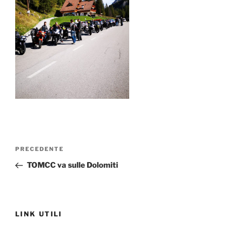
Navigazione
Articolo
PRECEDENTE
articoli
precedente:
TOMCC va sulle Dolomiti
LINK UTILI