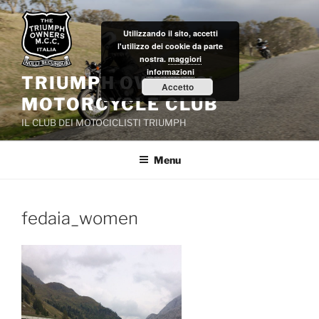
Salta
al
Utilizzando il sito, accetti
contenuto
l'utilizzo dei cookie da parte
nostra.
maggiori
informazioni
TRIUMPH OWNERS'
Accetto
MOTORCYCLE CLUB
IL CLUB DEI MOTOCICLISTI TRIUMPH
Menu
fedaia_women