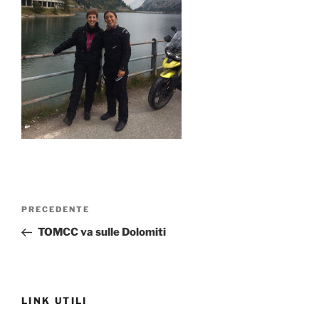
Navigazione
Articolo
PRECEDENTE
articoli
precedente:
TOMCC va sulle Dolomiti
LINK UTILI