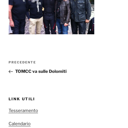
Navigazione
Articolo
PRECEDENTE
articoli
precedente:
TOMCC va sulle Dolomiti
LINK UTILI
Tesseramento
Calendario