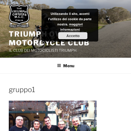
Salta
al
Utilizzando il sito, accetti
contenuto
l'utilizzo dei cookie da parte
nostra.
maggiori
informazioni
TRIUMPH OWNERS'
Accetto
MOTORCYCLE CLUB
IL CLUB DEI MOTOCICLISTI TRIUMPH
Menu
gruppo1