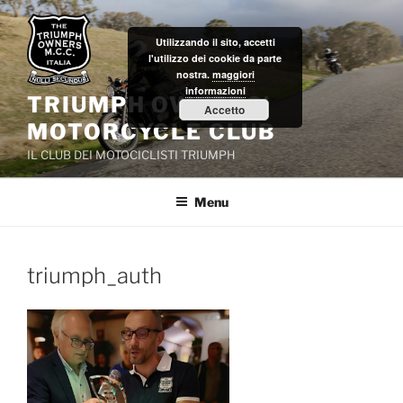
Salta
al
Utilizzando il sito, accetti
contenuto
l'utilizzo dei cookie da parte
nostra.
maggiori
informazioni
TRIUMPH OWNERS'
Accetto
MOTORCYCLE CLUB
IL CLUB DEI MOTOCICLISTI TRIUMPH
Menu
triumph_auth