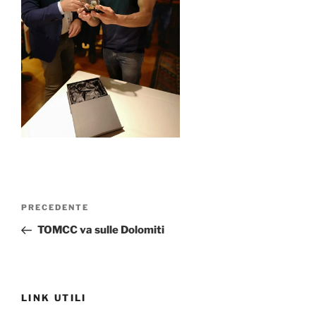
Navigazione
Articolo
PRECEDENTE
articoli
precedente:
TOMCC va sulle Dolomiti
LINK UTILI