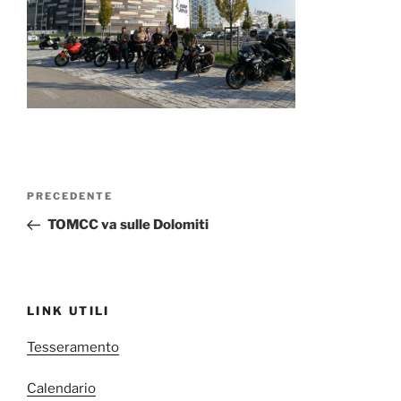
Navigazione
Articolo
PRECEDENTE
articoli
precedente:
TOMCC va sulle Dolomiti
LINK UTILI
Tesseramento
Calendario