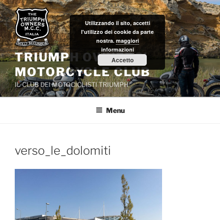
Salta
al
Utilizzando il sito, accetti
contenuto
l'utilizzo dei cookie da parte
nostra.
maggiori
informazioni
TRIUMPH OWNERS'
Accetto
MOTORCYCLE CLUB
IL CLUB DEI MOTOCICLISTI TRIUMPH
Menu
verso_le_dolomiti