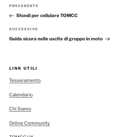
Navigazione
Articolo
PRECEDENTE
articoli
precedente:
Sfondi per cellulare TOMCC
Articolo
SUCCESSIVO
successivo
Guida sicura nelle uscite di gruppo in moto
LINK UTILI
Tesseramento
Calendario
Chi Siamo
Online Community