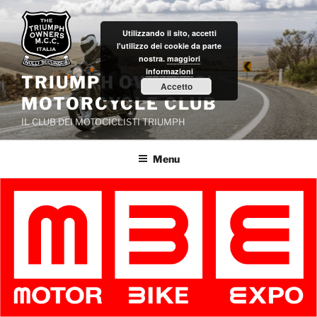
Salta
al
Utilizzando il sito, accetti
contenuto
l'utilizzo dei cookie da parte
nostra.
maggiori
informazioni
TRIUMPH OWNERS'
Accetto
MOTORCYCLE CLUB
IL CLUB DEI MOTOCICLISTI TRIUMPH
Menu