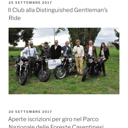
PUBBLICATO
25 SETTEMBRE 2017
IL
Il Club alla Distinguished Gentleman’s
Ride
PUBBLICATO
20 SETTEMBRE 2017
IL
Aperte iscrizioni per giro nel Parco
Nazionale delle Foreste Casentinesi