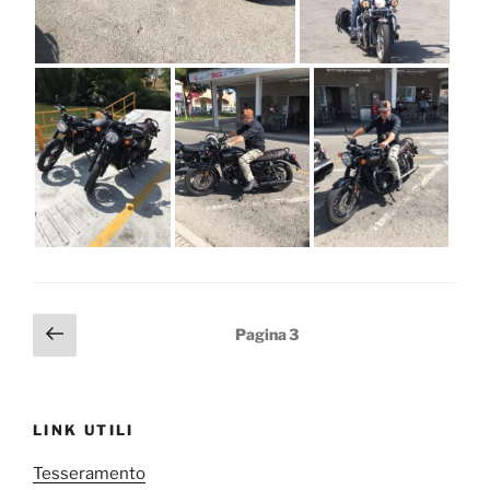
Paginazione
Pagina
Pagina
3
precedente
degli
articoli
LINK UTILI
Tesseramento