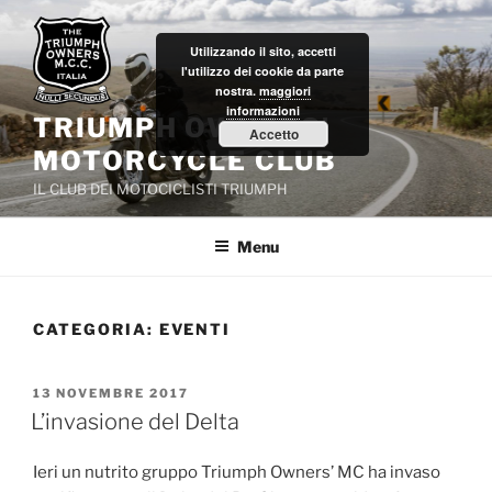
Salta
al
Utilizzando il sito, accetti
contenuto
l'utilizzo dei cookie da parte
nostra.
maggiori
informazioni
TRIUMPH OWNERS'
Accetto
MOTORCYCLE CLUB
IL CLUB DEI MOTOCICLISTI TRIUMPH
Menu
CATEGORIA:
EVENTI
PUBBLICATO
13 NOVEMBRE 2017
IL
L’invasione del Delta
Ieri un nutrito gruppo Triumph Owners’ MC ha invaso