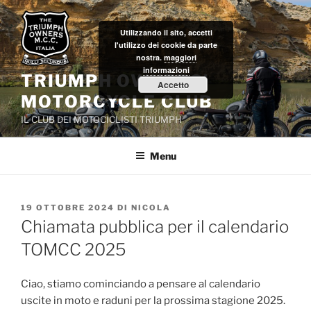
Salta
al
Utilizzando il sito, accetti
contenuto
l'utilizzo dei cookie da parte
nostra.
maggiori
informazioni
TRIUMPH OWNERS'
Accetto
MOTORCYCLE CLUB
IL CLUB DEI MOTOCICLISTI TRIUMPH
Menu
PUBBLICATO
19 OTTOBRE 2024
DI
NICOLA
IL
Chiamata pubblica per il calendario
TOMCC 2025
Ciao, stiamo cominciando a pensare al calendario
uscite in moto e raduni per la prossima stagione 2025.