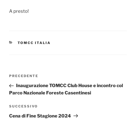
A presto!
CATEGORIE
TOMCC ITALIA
Navigazione
Articolo
PRECEDENTE
articoli
precedente:
Inaugurazione TOMCC Club House e incontro col
Parco Nazionale Foreste Casentinesi
Articolo
SUCCESSIVO
successivo
Cena di Fine Stagione 2024