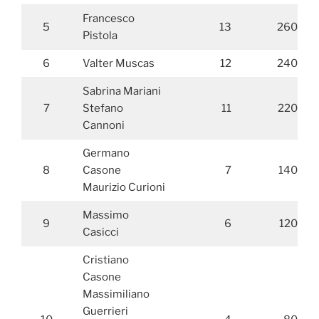
Francesco
5
13
260
Pistola
6
Valter Muscas
12
240
Sabrina Mariani
7
Stefano
11
220
Cannoni
Germano
8
Casone
7
140
Maurizio Curioni
Massimo
9
6
120
Casicci
Cristiano
Casone
Massimiliano
Guerrieri