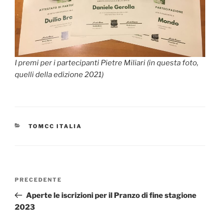
I premi per i partecipanti Pietre Miliari (in questa foto,
quelli della edizione 2021)
CATEGORIE
TOMCC ITALIA
Navigazione
Articolo
PRECEDENTE
articoli
precedente:
Aperte le iscrizioni per il Pranzo di fine stagione
2023