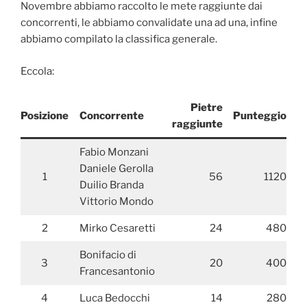
Novembre abbiamo raccolto le mete raggiunte dai
concorrenti, le abbiamo convalidate una ad una, infine
abbiamo compilato la classifica generale.
Eccola:
Pietre
Posizione
Concorrente
Punteggio
raggiunte
Fabio Monzani
Daniele Gerolla
1
56
1120
Duilio Branda
Vittorio Mondo
2
Mirko Cesaretti
24
480
Bonifacio di
3
20
400
Francesantonio
4
Luca Bedocchi
14
280