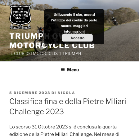
Salta
al
Utilizzando il sito, accetti
contenuto
l'utilizzo dei cookie da parte
nostra.
maggiori
informazioni
TRIUMPH OWNERS'
Accetto
MOTORCYCLE CLUB
IL CLUB DEI MOTOCICLISTI TRIUMPH
Menu
PUBBLICATO
5 DICEMBRE 2023
DI
NICOLA
IL
Classifica finale della Pietre Miliari
Challenge 2023
Lo scorso 31 Ottobre 2023 si è conclusa la quarta
edizione della
Pietre Miliari Challenge
. Nel mese di