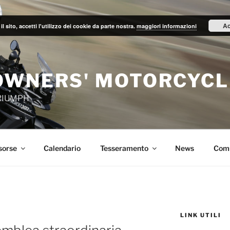
Ac
il sito, accetti l'utilizzo dei cookie da parte nostra.
maggiori informazioni
OWNERS' MOTORCYCL
TRIUMPH
sorse
Calendario
Tesseramento
News
Com
LINK UTILI