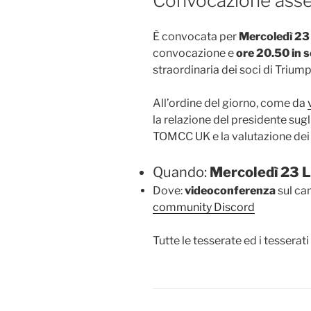
Convocazione asse
È convocata per
Mercoledì
23
convocazione e
ore
20.50 in 
straordinaria dei soci di Triu
All’ordine del giorno, come da
la relazione del presidente sugl
TOMCC UK e la valutazione dei 
Quando:
Mercoledì 23 L
Dove:
videoconferenza
sul ca
community Discord
Tutte le tesserate ed i tesserat