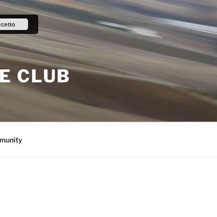
cetto
E CLUB
munity