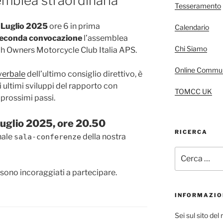
mblea straordinaria
Tesseramento
 Luglio 2025
ore 6 in prima
Calendario
seconda convocazione
l’assemblea
Chi Siamo
mph Owners Motorcycle Club Italia APS.
Online Commun
verbale
dell’ultimo consiglio direttivo, è
i ultimi sviluppi del rapporto con
TOMCC UK
prossimi passi.
uglio 2025, ore 20.50
RICERCA
nale
della nostra
sala-conferenze
Cerca:
i sono incoraggiati a partecipare.
INFORMAZIO
Sei sul sito de