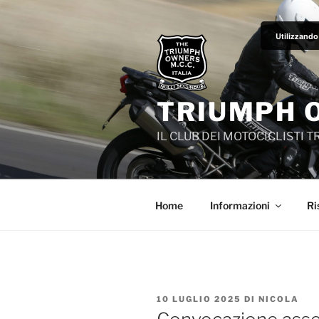
Salta
al
Utilizzando 
contenuto
TRIUMPH 
IL CLUB DEI MOTOCICLISTI 
Home
Informazioni
Ri
PUBBLICATO
10 LUGLIO 2025
DI
NICOLA
IL