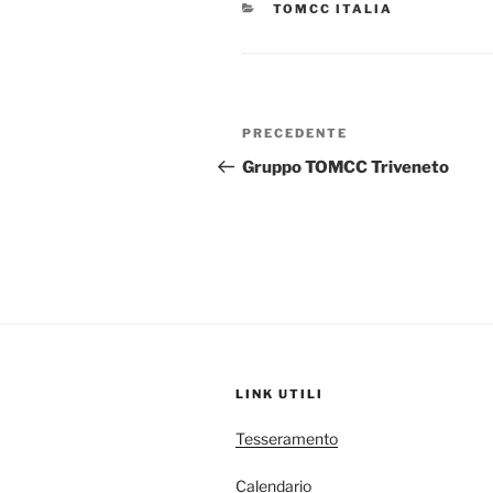
CATEGORIE
TOMCC ITALIA
Navigazione
Articolo
PRECEDENTE
articoli
precedente:
Gruppo TOMCC Triveneto
LINK UTILI
Tesseramento
Calendario