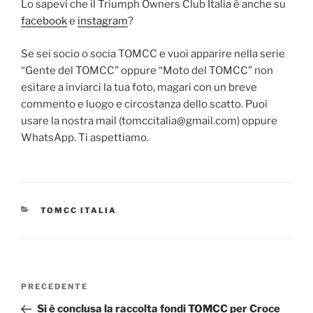
Lo sapevi che il Triumph Owners Club Italia è anche su
facebook
e
instagram
?
Se sei socio o socia TOMCC e vuoi apparire nella serie
“Gente del TOMCC” oppure “Moto del TOMCC” non
esitare a inviarci la tua foto, magari con un breve
commento e luogo e circostanza dello scatto. Puoi
usare la nostra mail (tomccitalia@gmail.com) oppure
WhatsApp. Ti aspettiamo.
CATEGORIE
TOMCC ITALIA
Navigazione
Articolo
PRECEDENTE
articoli
precedente:
Si è conclusa la raccolta fondi TOMCC per Croce