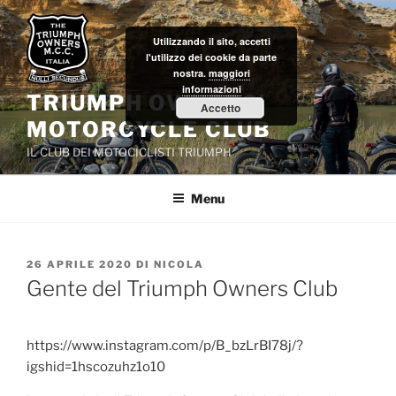
Salta
al
Utilizzando il sito, accetti
contenuto
l'utilizzo dei cookie da parte
nostra.
maggiori
informazioni
TRIUMPH OWNERS'
Accetto
MOTORCYCLE CLUB
IL CLUB DEI MOTOCICLISTI TRIUMPH
Menu
PUBBLICATO
26 APRILE 2020
DI
NICOLA
IL
Gente del Triumph Owners Club
https://www.instagram.com/p/B_bzLrBI78j/?
igshid=1hscozuhz1o10