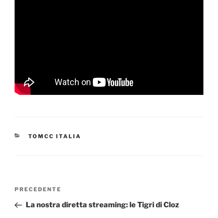
CATEGORIE
TOMCC ITALIA
Navigazione
Articolo
PRECEDENTE
articoli
precedente:
La nostra diretta streaming: le Tigri di Cloz