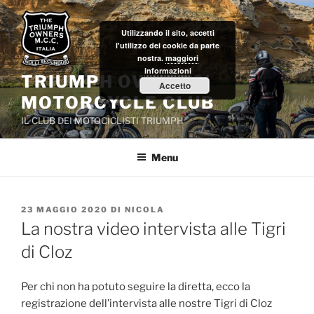
Salta
al
Utilizzando il sito, accetti
contenuto
l'utilizzo dei cookie da parte
nostra.
maggiori
informazioni
TRIUMPH OWNERS'
Accetto
MOTORCYCLE CLUB
IL CLUB DEI MOTOCICLISTI TRIUMPH
Menu
PUBBLICATO
23 MAGGIO 2020
DI
NICOLA
IL
La nostra video intervista alle Tigri
di Cloz
Per chi non ha potuto seguire la diretta, ecco la
registrazione dell’intervista alle nostre Tigri di Cloz