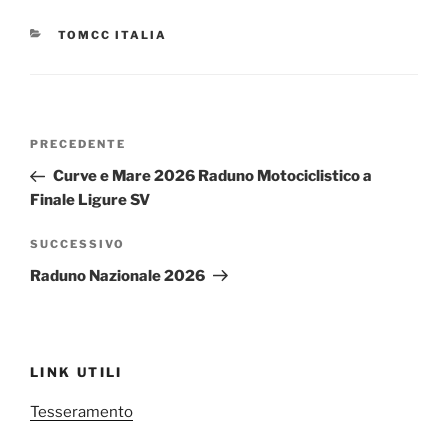
CATEGORIE
TOMCC ITALIA
Navigazione
Articolo
PRECEDENTE
articoli
precedente:
Curve e Mare 2026 Raduno Motociclistico a
Finale Ligure SV
Articolo
SUCCESSIVO
successivo
Raduno Nazionale 2026
LINK UTILI
Tesseramento