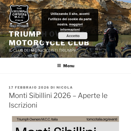
Salta
al
Utilizzando il sito, accetti
contenuto
l'utilizzo dei cookie da parte
nostra.
maggiori
informazioni
TRIUMPH OWNERS'
Accetto
MOTORCYCLE CLUB
IL CLUB DEI MOTOCICLISTI TRIUMPH
Menu
PUBBLICATO
17 FEBBRAIO 2026
DI
NICOLA
IL
Monti Sibillini 2026 – Aperte le
Iscrizioni