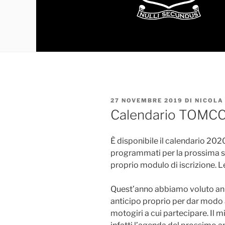
PUBBLICATO
27 NOVEMBRE 2019
DI
NICOLA
IL
Calendario TOMC
È disponibile il calendario 202
programmati per la prossima s
proprio modulo di iscrizione. Le
Quest’anno abbiamo voluto ann
anticipo proprio per dar modo a
motogiri a cui partecipare. Il mi