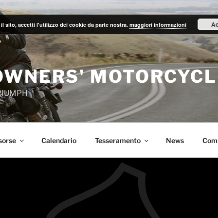
Ac
il sito, accetti l'utilizzo dei cookie da parte nostra.
maggiori informazioni
OWNERS' MOTORCYCL
TRIUMPH
sorse
Calendario
Tesseramento
News
Com