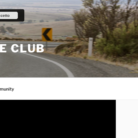
cetto
E CLUB
munity