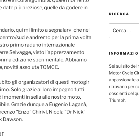
 anno è ancora sgombra. Quale momento
e date più preziose, quelle da godere in
RICERCA
Cerca:
ndario, qui mi limito a segnalarvi che nel
centro/sud e andremo per la prima volta
nostro primo raduno internazionale
rre Selvagge, visto l’apprezzamento
INFORMAZIO
 prima edizione sperimentale. Abbiamo
Sei sul sito de
ge, novità assoluta TOMCC.
Motor Cycle Clu
appassionate al
bito gli organizzatori di questi motogiri
ritrovano per co
imo. Solo grazie al loro impegno tutti
coscienti del q
i momenti in sella alle nostro moto,
Triumph.
bile. Grazie dunque a Eugenio Laganà,
cenzo “Enzo” Chirivì, Nicola “Dr Nick”
ck Dawson.
DF