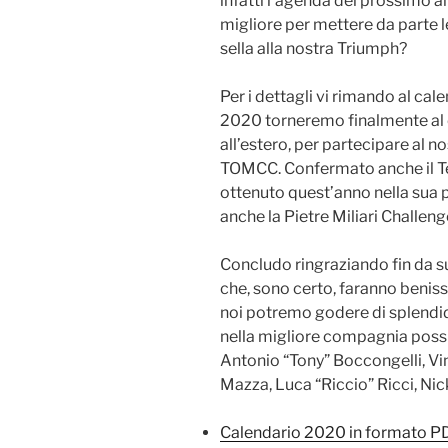
infatti l’agenda del prossimo
migliore per mettere da parte l
sella alla nostra Triumph?
Per i dettagli vi rimando al cale
2020 torneremo finalmente al 
all’estero, per partecipare al 
TOMCC. Confermato anche il Te
ottenuto quest’anno nella sua
anche la Pietre Miliari Challen
Concludo ringraziando fin da su
che, sono certo, faranno beniss
noi potremo godere di splendid
nella migliore compagnia possi
Antonio “Tony” Boccongelli, Vin
Mazza, Luca “Riccio” Ricci, Ni
Calendario 2020 in formato P