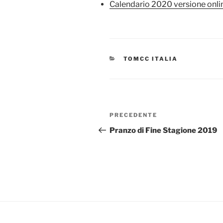
Calendario 2020 versione onli
CATEGORIE
TOMCC ITALIA
Navigazione
Articolo
PRECEDENTE
articoli
precedente:
Pranzo di Fine Stagione 2019